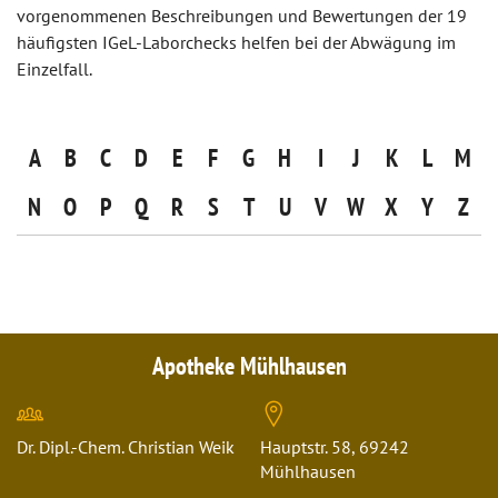
vorgenommenen Beschreibungen und Bewertungen der 19
häufigsten IGeL-Laborchecks helfen bei der Abwägung im
Einzelfall.
A
B
C
D
E
F
G
H
I
J
K
L
M
N
O
P
Q
R
S
T
U
V
W
X
Y
Z
Apotheke Mühlhausen
Dr. Dipl.-Chem. Christian Weik
Hauptstr. 58, 69242
Mühlhausen